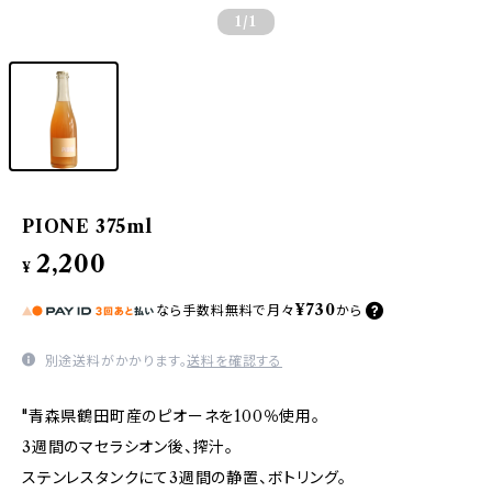
1
/1
PIONE 375ml
2,200
¥
¥730
なら
手数料無料で
月々
から
別途送料がかかります。
送料を確認する
"青森県鶴田町産のピオーネを100％使用。
3週間のマセラシオン後、搾汁。
ステンレスタンクにて3週間の静置、ボトリング。